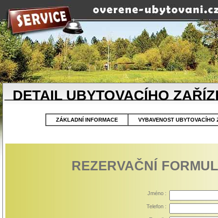
DETAIL UBYTOVACÍHO ZAŘÍZ
ZÁKLADNÍ INFORMACE
VYBAVENOST UBYTOVACÍHO Z
REZERVAČNÍ FORMULÁŘ
Jméno :
Telefon :