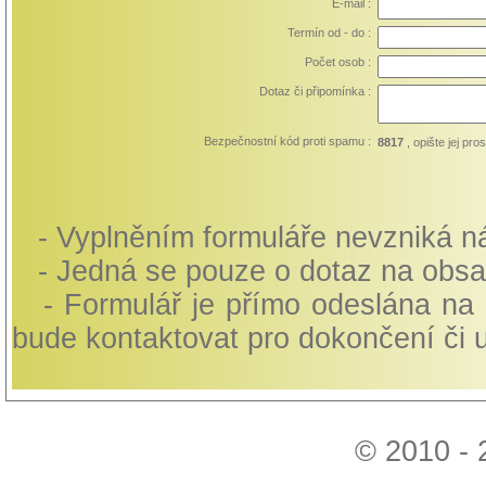
E-mail :
Termín od - do :
Počet osob :
Dotaz či připomínka :
Bezpečnostní kód proti spamu :
8817
, opište jej pr
- Vyplněním formuláře nevzniká ná
- Jedná se pouze o dotaz na obsa
- Formulář je přímo odeslána na 
bude kontaktovat pro dokončení či 
© 2010 - 