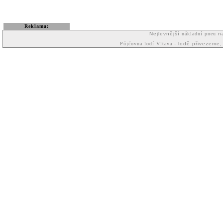
Reklama:
Nejlevnější
nákladní pneu
na
Půjčovna lodí Vltava
- lodě přivezeme,