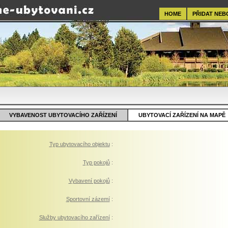
HOME
PŘIDAT NEB
VYBAVENOST UBYTOVACÍHO ZAŘÍZENÍ
UBYTOVACÍ ZAŘÍZENÍ NA MAPĚ
Typ ubytovacího objektu
:
Typ pokojů
:
Vybavení pokojů
:
Sportovní zázemí
:
Služby ubytovacího zařízení
: