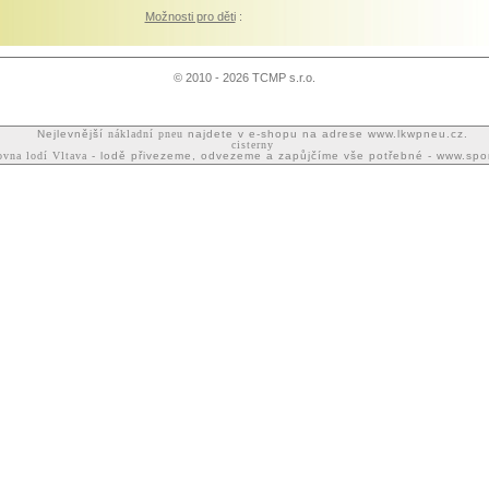
Možnosti pro děti
:
© 2010 - 2026 TCMP s.r.o.
Nejlevnější
nákladní pneu
najdete v e-shopu na adrese www.lkwpneu.cz.
cisterny
ovna lodí Vltava
- lodě přivezeme, odvezeme a zapůjčíme vše potřebné - www.spor