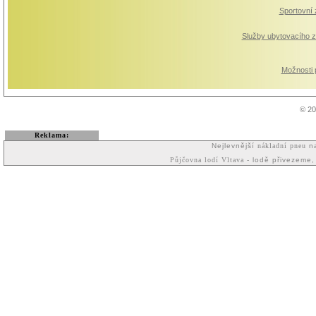
Sportovní
Služby ubytovacího z
Možnosti p
© 20
Reklama:
Nejlevnější
nákladní pneu
na
Půjčovna lodí Vltava
- lodě přivezeme,