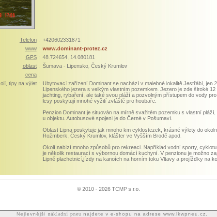
Telefon
:
+420602331871
www
:
www.dominant-protez.cz
GPS
:
48.724654, 14.080181
oblast
:
Šumava - Lipensko, Český Krumlov
cena
:
lí, tipy na výlet
:
Ubytovací zařízení Dominant se nachází v malebné lokalitě Jestřábí, jen
Lipenského jezera s velkým vlastním pozemkem. Jezero je zde široké 12 k
jachting, rybaření, ale také svou pláží a pozvolným přístupem do vody pro
lesy poskytují mnohé vyžití zvláště pro houbaře.
Penzion Dominant je situován na mírně svažitém pozemku s vlastní pláží,
u objektu. Autobusové spojení je do Černé v Pošumaví.
Oblast Lipna poskytuje jak mnoho km cyklostezek, krásné výlety do okolní 
Rožmberk, Český Krumlov, klášter ve Vyšším Brodě apod.
Okolí nabízí mnoho způsobů pro rekreaci. Například vodní sporty, cykloturi
je několik restaurací s výbornou domácí kuchyní. V penzionu je možno zapůj
Lipně plachetnicí,jízdy na kanoích na horním toku Vltavy a projížďky na k
© 2010 - 2026 TCMP s.r.o.
Nejlevnější
nákladní pneu
najdete v e-shopu na adrese www.lkwpneu.cz.