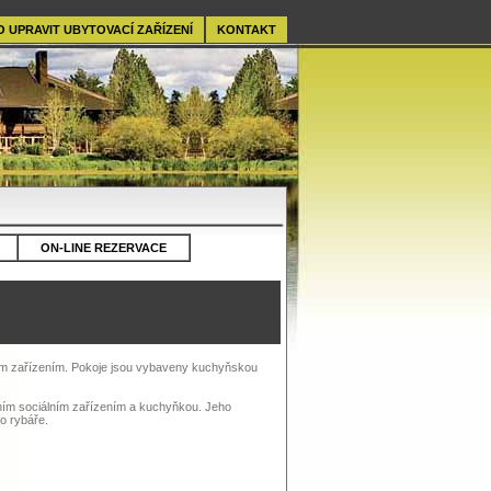
O UPRAVIT UBYTOVACÍ ZAŘÍZENÍ
KONTAKT
ON-LINE REZERVACE
ním zařízením. Pokoje jsou vybaveny kuchyňskou
stním sociálním zařízením a kuchyňkou. Jeho
o rybáře.