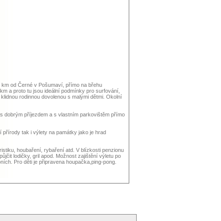
 2 km od Černé v Pošumaví, přímo na břehu
m a proto tu jsou ideální podmínky pro surfování,
 klidnou rodinnou dovolenou s malými dětmi. Okolní
 s dobrým příjezdem a s vlastním parkovištěm přímo
přírody tak i výlety na památky jako je hrad
stiku, houbaření, rybaření atd. V blízkosti penzionu
čit lodičky, gril apod. Možnost zajištění výletu po
oních. Pro děti je připravena houpačka,ping-pong.