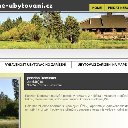
HOME
PŘIDAT NEB
VYBAVENOST UBYTOVACÍHO ZAŘÍZENÍ
UBYTOVACÍ ZAŘÍZENÍ NA MAPĚ
penzion Dominant
Jestřábí 16
38224 Černá v Pošumaví
Penzion Dominant nabízí 4 pokoje v rozsahu 2-4 lůžka s vlastním sociál
linkou, dvouvařičem, ledničkou, varnou konvicí a televizí,WIFI.
Dále nabízí jedno apartmá s 3 pokoji (9 lůžek). Apartmá je vybaveno vla
umístění v přízemí objektu s přímým vstupem z terasy je velice vhodné pr