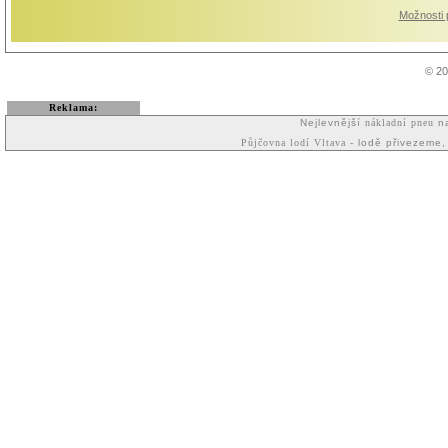
Možnosti p
© 20
Reklama:
Nejlevnější
nákladní pneu
na
Půjčovna lodí Vltava
- lodě přivezeme,