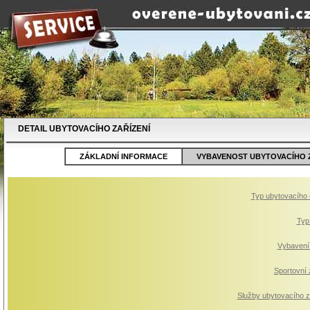
DETAIL UBYTOVACÍHO ZAŘÍZENÍ
ZÁKLADNÍ INFORMACE
VYBAVENOST UBYTOVACÍHO Z
Typ ubytovacího 
Typ
Vybavení
Sportovní
Služby ubytovacího z